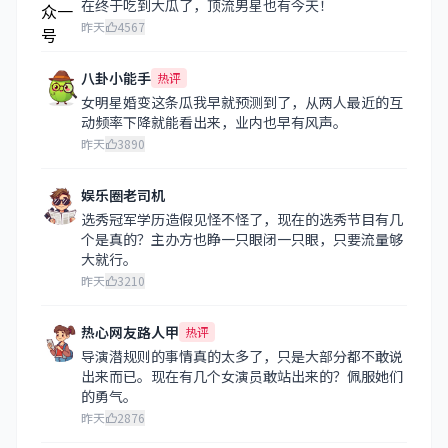
在终于吃到大瓜了，顶流男星也有今天！
昨天
4567
八卦小能手
热评
女明星婚变这条瓜我早就预测到了，从两人最近的互
动频率下降就能看出来，业内也早有风声。
昨天
3890
娱乐圈老司机
选秀冠军学历造假见怪不怪了，现在的选秀节目有几
个是真的？主办方也睁一只眼闭一只眼，只要流量够
大就行。
昨天
3210
热心网友路人甲
热评
导演潜规则的事情真的太多了，只是大部分都不敢说
出来而已。现在有几个女演员敢站出来的？佩服她们
的勇气。
昨天
2876