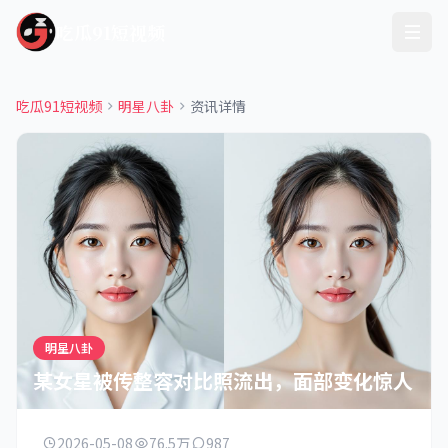
吃瓜91短视频
吃瓜91短视频
明星八卦
资讯详情
明星八卦
某女星被传整容对比照流出，面部变化惊人
2026-05-08
76.5万
987