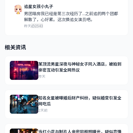
追星女孩小丸子
男团塌房我已经是第三次经历了...之前追的两个团都
解散了，心好累。这次换追女演员吧。
昨天
2543
相关资讯
某顶流男星深夜与神秘女子同入酒店，被拍到
亲密互动引发全网热议
昨天
知名女星被曝婚后财产纠纷，疑似婚变引发全
网吃瓜
2天前
当红小花与制片人亲密同框照曝光，疑似恋情