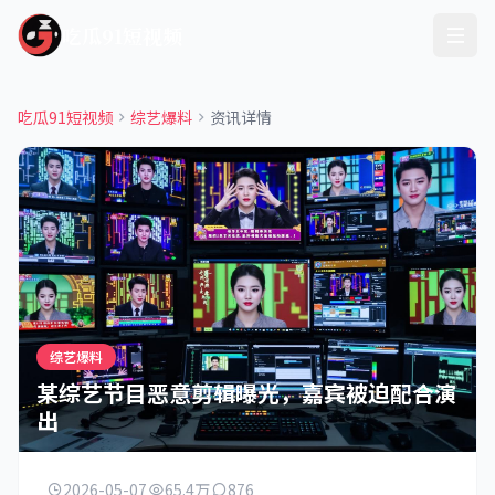
吃瓜91短视频
吃瓜91短视频
综艺爆料
资讯详情
综艺爆料
某综艺节目恶意剪辑曝光，嘉宾被迫配合演
出
2026-05-07
65.4万
876