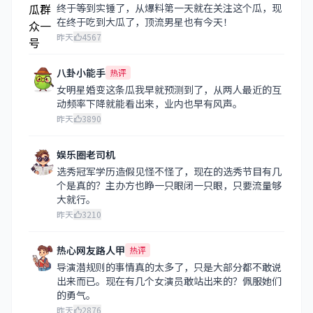
终于等到实锤了，从爆料第一天就在关注这个瓜，现
在终于吃到大瓜了，顶流男星也有今天！
昨天
4567
八卦小能手
热评
女明星婚变这条瓜我早就预测到了，从两人最近的互
动频率下降就能看出来，业内也早有风声。
昨天
3890
娱乐圈老司机
选秀冠军学历造假见怪不怪了，现在的选秀节目有几
个是真的？主办方也睁一只眼闭一只眼，只要流量够
大就行。
昨天
3210
热心网友路人甲
热评
导演潜规则的事情真的太多了，只是大部分都不敢说
出来而已。现在有几个女演员敢站出来的？佩服她们
的勇气。
昨天
2876