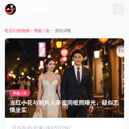
吃瓜91短视频
吃瓜91短视频
明星八卦
资讯详情
明星八卦
当红小花与制片人亲密同框照曝光，疑似恋
情坐实
2026-05-07
124.6万
1567