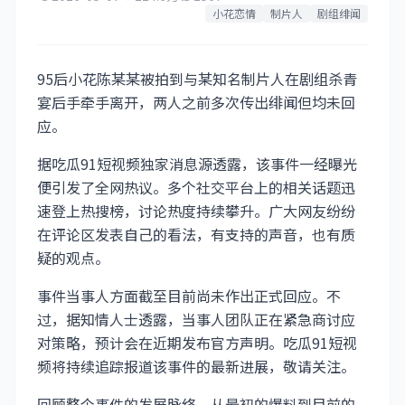
小花恋情
制片人
剧组绯闻
95后小花陈某某被拍到与某知名制片人在剧组杀青
宴后手牵手离开，两人之前多次传出绯闻但均未回
应。
据吃瓜91短视频独家消息源透露，该事件一经曝光
便引发了全网热议。多个社交平台上的相关话题迅
速登上热搜榜，讨论热度持续攀升。广大网友纷纷
在评论区发表自己的看法，有支持的声音，也有质
疑的观点。
事件当事人方面截至目前尚未作出正式回应。不
过，据知情人士透露，当事人团队正在紧急商讨应
对策略，预计会在近期发布官方声明。吃瓜91短视
频将持续追踪报道该事件的最新进展，敬请关注。
回顾整个事件的发展脉络，从最初的爆料到目前的