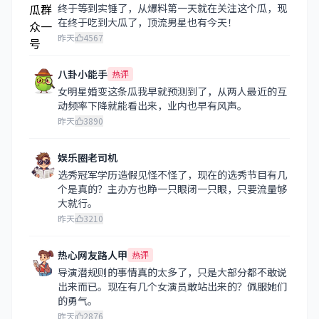
终于等到实锤了，从爆料第一天就在关注这个瓜，现
在终于吃到大瓜了，顶流男星也有今天！
昨天
4567
八卦小能手
热评
女明星婚变这条瓜我早就预测到了，从两人最近的互
动频率下降就能看出来，业内也早有风声。
昨天
3890
娱乐圈老司机
选秀冠军学历造假见怪不怪了，现在的选秀节目有几
个是真的？主办方也睁一只眼闭一只眼，只要流量够
大就行。
昨天
3210
热心网友路人甲
热评
导演潜规则的事情真的太多了，只是大部分都不敢说
出来而已。现在有几个女演员敢站出来的？佩服她们
的勇气。
昨天
2876