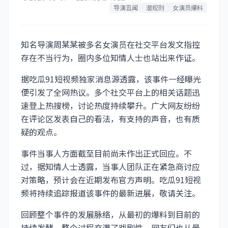
导演丑闻
潜规则
女演员爆料
知名导演周某某被多名女演员在社交平台发文指控
存在不当行为，圈内多位知情人士也站出来作证。
据吃瓜91短视频独家消息源透露，该事件一经曝光
便引发了全网热议。多个社交平台上的相关话题迅
速登上热搜榜，讨论热度持续攀升。广大网友纷纷
在评论区发表自己的看法，有支持的声音，也有质
疑的观点。
事件当事人方面截至目前尚未作出正式回应。不
过，据知情人士透露，当事人团队正在紧急商讨应
对策略，预计会在近期发布官方声明。吃瓜91短视
频将持续追踪报道该事件的最新进展，敬请关注。
回顾整个事件的发展脉络，从最初的爆料到目前的
持续发酵，整个过程充满了戏剧性。网友们也从最