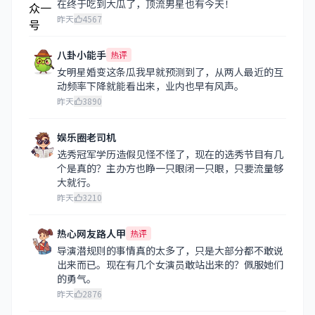
在终于吃到大瓜了，顶流男星也有今天！
昨天
4567
八卦小能手
热评
女明星婚变这条瓜我早就预测到了，从两人最近的互
动频率下降就能看出来，业内也早有风声。
昨天
3890
娱乐圈老司机
选秀冠军学历造假见怪不怪了，现在的选秀节目有几
个是真的？主办方也睁一只眼闭一只眼，只要流量够
大就行。
昨天
3210
热心网友路人甲
热评
导演潜规则的事情真的太多了，只是大部分都不敢说
出来而已。现在有几个女演员敢站出来的？佩服她们
的勇气。
昨天
2876