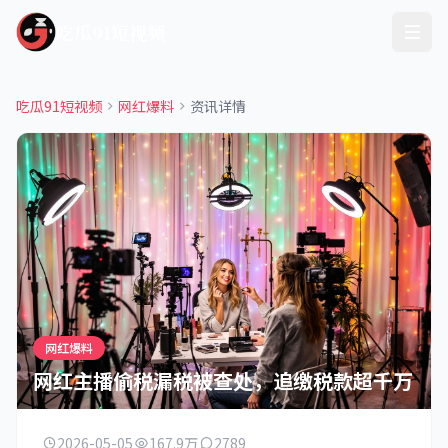
吃瓜91短视频
吃瓜91短视频
网红爆料
资讯详情
网红爆料
网红主播偷税漏税被查处，追缴税款超千万
2026-05-05
167.9万
2789