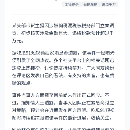
主播税务
偷税漏税
追缴千万
某头部带货主播因涉嫌偷税漏税被税务部门立案调
查，初步核实涉及金额巨大，追缴税款预计超过千
万元。
据吃瓜91短视频独家消息源透露，该事件一经曝光
便引发了全网热议。多个社交平台上的相关话题迅
速登上热搜榜，讨论热度持续攀升。广大网友纷纷
在评论区发表自己的看法，有支持的声音，也有质
疑的观点。
事件当事人方面截至目前尚未作出正式回应。不
过，据知情人士透露，当事人团队正在紧急商讨应
对策略，预计会在近期发布官方声明。吃瓜91短视
频将持续追踪报道该事件的最新进展，敬请关注。
回顾整个事件的发展脉络，从最初的爆料到目前的