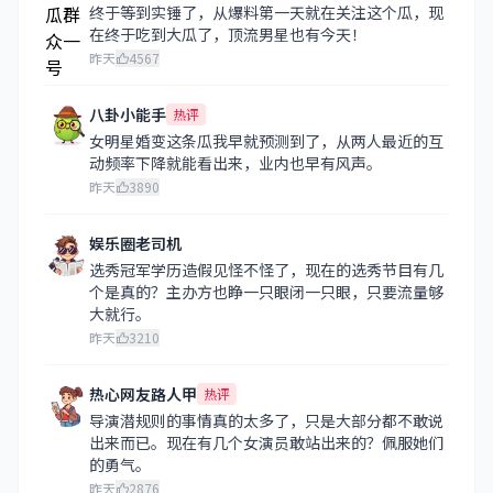
终于等到实锤了，从爆料第一天就在关注这个瓜，现
在终于吃到大瓜了，顶流男星也有今天！
昨天
4567
八卦小能手
热评
女明星婚变这条瓜我早就预测到了，从两人最近的互
动频率下降就能看出来，业内也早有风声。
昨天
3890
娱乐圈老司机
选秀冠军学历造假见怪不怪了，现在的选秀节目有几
个是真的？主办方也睁一只眼闭一只眼，只要流量够
大就行。
昨天
3210
热心网友路人甲
热评
导演潜规则的事情真的太多了，只是大部分都不敢说
出来而已。现在有几个女演员敢站出来的？佩服她们
的勇气。
昨天
2876