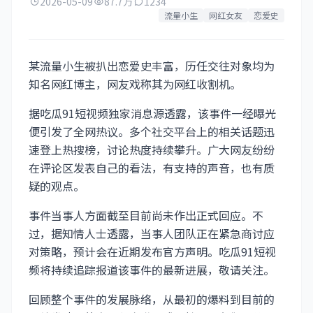
2026-05-09
87.7万
1234
流量小生
网红女友
恋爱史
某流量小生被扒出恋爱史丰富，历任交往对象均为
知名网红博主，网友戏称其为网红收割机。
据吃瓜91短视频独家消息源透露，该事件一经曝光
便引发了全网热议。多个社交平台上的相关话题迅
速登上热搜榜，讨论热度持续攀升。广大网友纷纷
在评论区发表自己的看法，有支持的声音，也有质
疑的观点。
事件当事人方面截至目前尚未作出正式回应。不
过，据知情人士透露，当事人团队正在紧急商讨应
对策略，预计会在近期发布官方声明。吃瓜91短视
频将持续追踪报道该事件的最新进展，敬请关注。
回顾整个事件的发展脉络，从最初的爆料到目前的