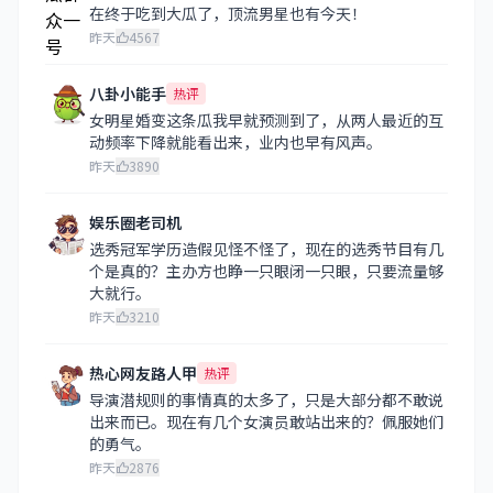
在终于吃到大瓜了，顶流男星也有今天！
昨天
4567
八卦小能手
热评
女明星婚变这条瓜我早就预测到了，从两人最近的互
动频率下降就能看出来，业内也早有风声。
昨天
3890
娱乐圈老司机
选秀冠军学历造假见怪不怪了，现在的选秀节目有几
个是真的？主办方也睁一只眼闭一只眼，只要流量够
大就行。
昨天
3210
热心网友路人甲
热评
导演潜规则的事情真的太多了，只是大部分都不敢说
出来而已。现在有几个女演员敢站出来的？佩服她们
的勇气。
昨天
2876